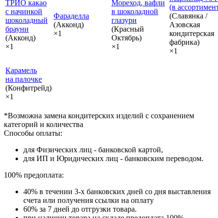
ТРИО какао
Мореход, вафли
(в ассортимен
с начинкой
в шоколадной
Фараделла
(Славянка /
шоколадный
глазури
(Акконд)
Азовская
брауни
(Красный
×1
кондитерская
(Акконд)
Октябрь)
фабрика)
×1
×1
×1
Карамель
на палочке
(Конфитрейд)
×1
*Возможна замена кондитерских изделий с сохранением
категорий и количества
Способы оплаты:
для Физических лиц - банковской картой,
для ИП и Юридических лиц - банковским переводом.
100% предоплата:
40% в течении 3-х банковских дней со дня выставления
счета или получения ссылки на оплату
60% за 7 дней до отгрузки товара.
при наличии товара на складе предоплата 100%.