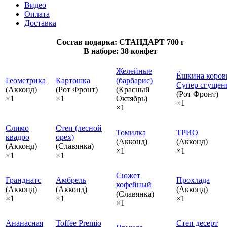
Видео
Оплата
Доставка
Состав подарка: СТАНДАРТ 700 г
В наборе: 38 конфет
Желейные
Ёшкина коров
Геометрика
Картошка
(барбарис)
Супер сгущен
(Акконд)
(Рот Фронт)
(Красный
(Рот Фронт)
×1
×1
Октябрь)
×1
×1
Слимо
Степ (лесной
Томилка
ТРИО
квадро
орех)
(Акконд)
(Акконд)
(Акконд)
(Славянка)
×1
×1
×1
×1
Сюжет
Гранднатс
Амбрель
Прохлада
кофейный
(Акконд)
(Акконд)
(Акконд)
(Славянка)
×1
×1
×1
×1
Ананасная
Toffee Premio
Степ десерт