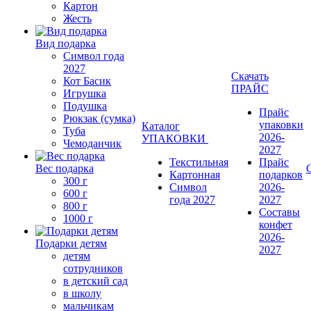
Картон
Жесть
Вид подарка
Символ года
2027
Скачать
Кот Басик
ПРАЙС
Игрушка
Подушка
Прайс
Рюкзак (сумка)
упаковки
Каталог
Туба
2026-
УПАКОВКИ
Чемоданчик
2027
Текстильная
Прайс
Вес подарка
Картонная
подарков
300 г
Символ
2026-
600 г
года 2027
2027
800 г
Составы
1000 г
конфет
2026-
Подарки детям
2027
детям
сотрудников
в детский сад
в школу
мальчикам