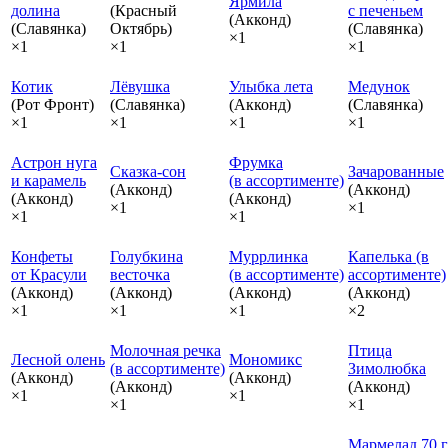
Ярмила
долина
(Красный
с печеньем
(Акконд)
(Славянка)
Октябрь)
(Славянка)
×1
×1
×1
×1
Котик
Лёвушка
Улыбка лета
Медунок
(Рот Фронт)
(Славянка)
(Акконд)
(Славянка)
×1
×1
×1
×1
Астрон нуга
Фрумка
Сказка‑сон
Зачарованные
и карамель
(в ассортименте)
(Акконд)
(Акконд)
(Акконд)
(Акконд)
×1
×1
×1
×1
Конфеты
Голубкина
Муррлинка
Капелька (в
от Красули
весточка
(в ассортименте)
ассортименте)
(Акконд)
(Акконд)
(Акконд)
(Акконд)
×1
×1
×1
×2
Молочная речка
Птица
Лесной олень
Мономикс
(в ассортименте)
Зимолюбка
(Акконд)
(Акконд)
(Акконд)
(Акконд)
×1
×1
×1
×1
Мармелад 70 г