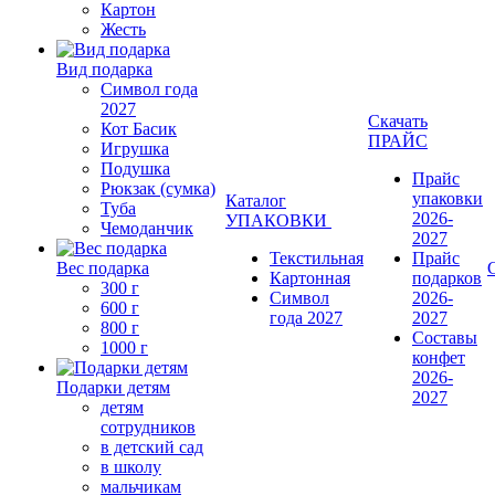
Картон
Жесть
Вид подарка
Символ года
2027
Скачать
Кот Басик
ПРАЙС
Игрушка
Подушка
Прайс
Рюкзак (сумка)
упаковки
Каталог
Туба
2026-
УПАКОВКИ
Чемоданчик
2027
Текстильная
Прайс
Вес подарка
Картонная
подарков
300 г
Символ
2026-
600 г
года 2027
2027
800 г
Составы
1000 г
конфет
2026-
Подарки детям
2027
детям
сотрудников
в детский сад
в школу
мальчикам