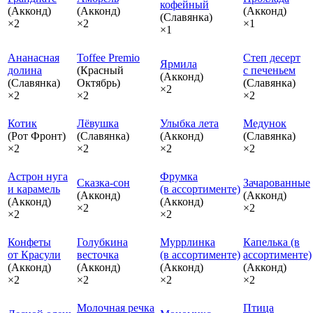
кофейный
(Акконд)
(Акконд)
(Акконд)
(Славянка)
×2
×2
×1
×1
Ананасная
Toffee Premio
Степ десерт
Ярмила
долина
(Красный
с печеньем
(Акконд)
(Славянка)
Октябрь)
(Славянка)
×2
×2
×2
×2
Котик
Лёвушка
Улыбка лета
Медунок
(Рот Фронт)
(Славянка)
(Акконд)
(Славянка)
×2
×2
×2
×2
Астрон нуга
Фрумка
Сказка‑сон
Зачарованные
и карамель
(в ассортименте)
(Акконд)
(Акконд)
(Акконд)
(Акконд)
×2
×2
×2
×2
Конфеты
Голубкина
Муррлинка
Капелька (в
от Красули
весточка
(в ассортименте)
ассортименте)
(Акконд)
(Акконд)
(Акконд)
(Акконд)
×2
×2
×2
×2
Молочная речка
Птица