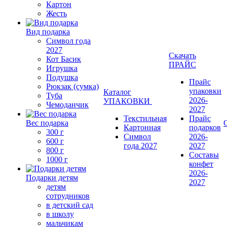
Картон
Жесть
Вид подарка
Символ года
2027
Скачать
Кот Басик
ПРАЙС
Игрушка
Подушка
Прайс
Рюкзак (сумка)
упаковки
Каталог
Туба
2026-
УПАКОВКИ
Чемоданчик
2027
Текстильная
Прайс
Вес подарка
Картонная
подарков
300 г
Символ
2026-
600 г
года 2027
2027
800 г
Составы
1000 г
конфет
2026-
Подарки детям
2027
детям
сотрудников
в детский сад
в школу
мальчикам