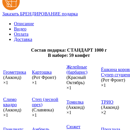
Заказать БРЕНДИРОВАНИЕ подарка
Описание
Видео
Оплата
Доставка
Состав подарка: СТАНДАРТ 1000 г
В наборе: 59 конфет
Желейные
Ёшкина коров
Геометрика
Картошка
(барбарис)
Супер сгущен
(Акконд)
(Рот Фронт)
(Красный
(Рот Фронт)
×1
×1
Октябрь)
×1
×1
Слимо
Степ (лесной
Томилка
ТРИО
квадро
орех)
(Акконд)
(Акконд)
(Акконд)
(Славянка)
×1
×2
×1
×1
Сюжет
Гранднатс
Амбрель
Прохлада