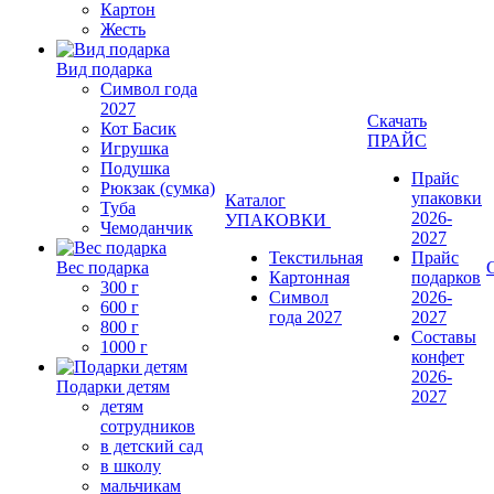
Картон
Жесть
Вид подарка
Символ года
2027
Скачать
Кот Басик
ПРАЙС
Игрушка
Подушка
Прайс
Рюкзак (сумка)
упаковки
Каталог
Туба
2026-
УПАКОВКИ
Чемоданчик
2027
Текстильная
Прайс
Вес подарка
Картонная
подарков
300 г
Символ
2026-
600 г
года 2027
2027
800 г
Составы
1000 г
конфет
2026-
Подарки детям
2027
детям
сотрудников
в детский сад
в школу
мальчикам