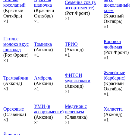
Семейка сов (в
косолапый
шапочка
шоколадный
ассортименте)
(Красный
(Красный
крем
(Рот Фронт)
Октябрь)
Октябрь)
(Красный
×1
×1
×1
Октябрь)
×1
Птичье
Коровка
молоко вкус
Томилка
ТРИО
любимая
шоколад
(Акконд)
(Акконд)
(Рот Фронт)
(Рот Фронт)
×1
×1
×1
×1
Желейные
ФИТСИ
Трамвайчик
Амбрель
(барбарис)
мультизлаки
(Акконд)
(Акконд)
(Красный
(Акконд)
×1
×1
Октябрь)
×1
×1
УМИ (в
Медунок с
Ореховые
Халветта
ассортименте)
печеньем
(Славянка)
(Акконд)
(Акконд)
(Славянка)
×1
×1
×1
×1
Ёшкина