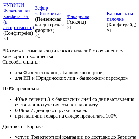
ЧУВИКИ
Зефир
Жевательная
«Обожайка»
Карамель на
конфета 10г
Фараделла
(Пензенская
палочке
(в
(Акконд)
кондитерская
(Конфитрейд)
ассортименте)
×1
фабрика)
×1
(Конфитрейд)
×1
×1
*Возможна замена кондитерских изделий с сохранением
категорий и количества
Способы оплаты:
для Физических лиц - банковской картой,
для ИП и Юридических лиц - банковским переводом.
100% предоплата:
40% в течении 3-х банковских дней со дня выставления
счета или получения ссылки на оплату
60% за 7 дней до отгрузки товара.
при наличии товара на складе предоплата 100%.
Доставка в Барнаул:
услуги Транспортной компании по доставке до Барнаула