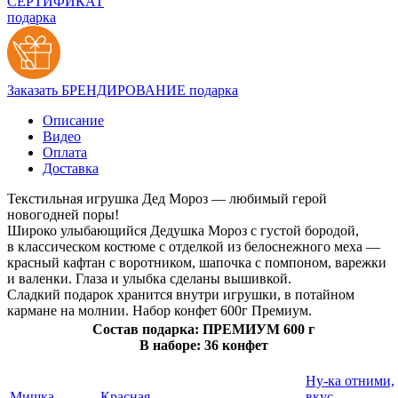
СЕРТИФИКАТ
подарка
Заказать БРЕНДИРОВАНИЕ подарка
Описание
Видео
Оплата
Доставка
Текстильная игрушка Дед Мороз — любимый герой
новогодней поры!
Широко улыбающийся Дедушка Мороз с густой бородой,
в классическом костюме с отделкой из белоснежного меха —
красный кафтан с воротником, шапочка с помпоном, варежки
и валенки. Глаза и улыбка сделаны вышивкой.
Сладкий подарок хранится внутри игрушки, в потайном
кармане на молнии. Набор конфет 600г Премиум.
Состав подарка: ПРЕМИУМ 600 г
В наборе: 36 конфет
Ну-ка отними,
Мишка
Красная
вкус