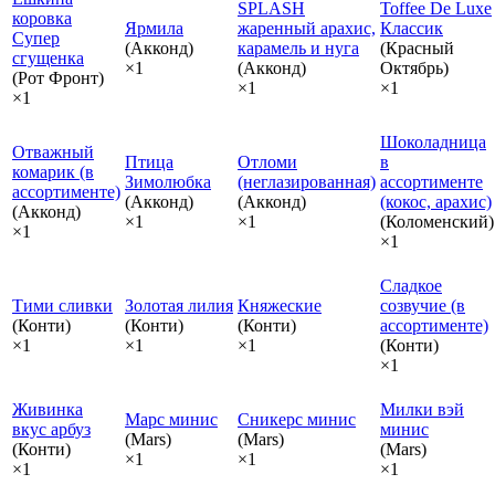
SPLASH
Toffee De Luxe
коровка
Ярмила
жаренный арахис,
Классик
Супер
(Акконд)
карамель и нуга
(Красный
сгущенка
×1
(Акконд)
Октябрь)
(Рот Фронт)
×1
×1
×1
Шоколадница
Отважный
Птица
Отломи
в
комарик (в
Зимолюбка
(неглазированная)
ассортименте
ассортименте)
(Акконд)
(Акконд)
(кокос, арахис)
(Акконд)
×1
×1
(Коломенский)
×1
×1
Сладкое
Тими сливки
Золотая лилия
Княжеские
созвучие (в
(Конти)
(Конти)
(Конти)
ассортименте)
×1
×1
×1
(Конти)
×1
Живинка
Милки вэй
Марс минис
Сникерс минис
вкус арбуз
минис
(Mars)
(Mars)
(Конти)
(Mars)
×1
×1
×1
×1