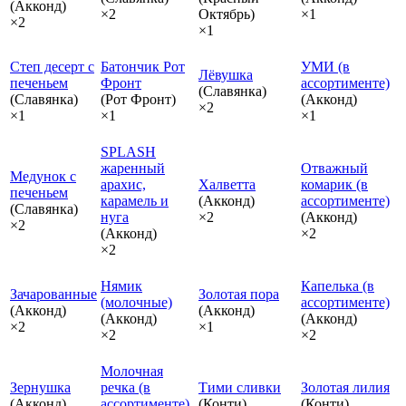
(Акконд)
×2
Октябрь)
×1
×2
×1
Степ десерт с
Батончик Рот
УМИ (в
Лёвушка
печеньем
Фронт
ассортименте)
(Славянка)
(Славянка)
(Рот Фронт)
(Акконд)
×2
×1
×1
×1
SPLASH
жаренный
Отважный
Медунок с
арахис,
Халветта
комарик (в
печеньем
карамель и
(Акконд)
ассортименте)
(Славянка)
нуга
×2
(Акконд)
×2
(Акконд)
×2
×2
Нямик
Капелька (в
Зачарованные
Золотая пора
(молочные)
ассортименте)
(Акконд)
(Акконд)
(Акконд)
(Акконд)
×2
×1
×2
×2
Молочная
Зернушка
речка (в
Тими сливки
Золотая лилия
(Акконд)
ассортименте)
(Конти)
(Конти)