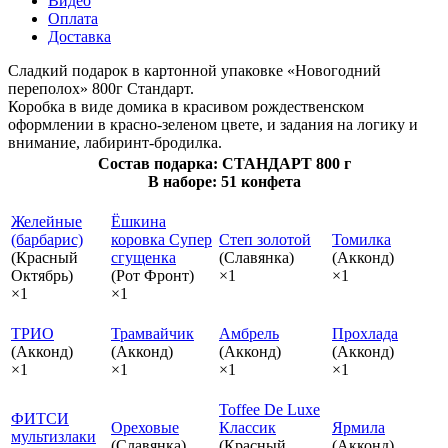
Видео
Оплата
Доставка
Сладкий подарок в картонной упаковке «Новогодний
переполох» 800г Стандарт.
Коробка в виде домика в красивом рождественском
оформлении в красно-зеленом цвете, и задания на логику и
внимание, лабиринт-бродилка.
Состав подарка: СТАНДАРТ 800 г
В наборе: 51 конфета
Желейные
Ёшкина
(барбарис)
коровка Супер
Степ золотой
Томилка
(Красный
сгущенка
(Славянка)
(Акконд)
Октябрь)
(Рот Фронт)
×1
×1
×1
×1
ТРИО
Трамвайчик
Амбрель
Прохлада
(Акконд)
(Акконд)
(Акконд)
(Акконд)
×1
×1
×1
×1
Toffee De Luxe
ФИТСИ
Ореховые
Классик
Ярмила
мультизлаки
(Славянка)
(Красный
(Акконд)