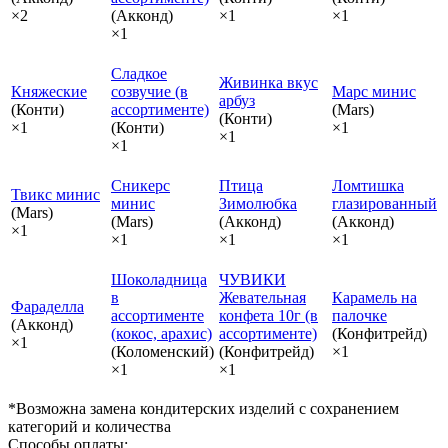
×2
(Акконд)
×1
×1
×1
Сладкое
Живинка вкус
Княжеские
созвучие (в
Марс минис
арбуз
(Конти)
ассортименте)
(Mars)
(Конти)
×1
(Конти)
×1
×1
×1
Сникерс
Птица
Ломтишка
Твикс минис
минис
Зимолюбка
глазированный
(Mars)
(Mars)
(Акконд)
(Акконд)
×1
×1
×1
×1
Шоколадница
ЧУВИКИ
в
Жевательная
Карамель на
Фараделла
ассортименте
конфета 10г (в
палочке
(Акконд)
(кокос, арахис)
ассортименте)
(Конфитрейд)
×1
(Коломенский)
(Конфитрейд)
×1
×1
×1
*Возможна замена кондитерских изделий с сохранением
категорий и количества
Способы оплаты: