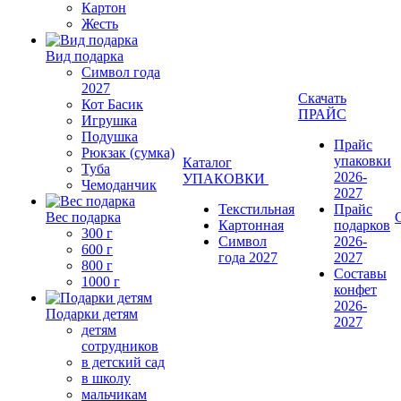
Картон
Жесть
Вид подарка
Символ года
2027
Скачать
Кот Басик
ПРАЙС
Игрушка
Подушка
Прайс
Рюкзак (сумка)
упаковки
Каталог
Туба
2026-
УПАКОВКИ
Чемоданчик
2027
Текстильная
Прайс
Вес подарка
Картонная
подарков
300 г
Символ
2026-
600 г
года 2027
2027
800 г
Составы
1000 г
конфет
2026-
Подарки детям
2027
детям
сотрудников
в детский сад
в школу
мальчикам