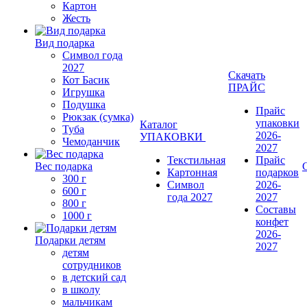
Картон
Жесть
Вид подарка
Символ года
2027
Скачать
Кот Басик
ПРАЙС
Игрушка
Подушка
Прайс
Рюкзак (сумка)
упаковки
Каталог
Туба
2026-
УПАКОВКИ
Чемоданчик
2027
Текстильная
Прайс
Вес подарка
Картонная
подарков
300 г
Символ
2026-
600 г
года 2027
2027
800 г
Составы
1000 г
конфет
2026-
Подарки детям
2027
детям
сотрудников
в детский сад
в школу
мальчикам