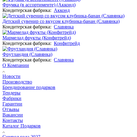
Фрумка (в ассортименте) (Акконд)
Кондитерская фабрика:
Акконд
Детский сувенир со вкусом клубника-банан (Славянка)
Кондитерская фабрика:
Славянка
Мармелад фрукты (Конфитрейд)
Кондитерская фабрика:
Конфитрейд
Фрутландия (Славянка)
Кондитерская фабрика:
Славянка
О Компании
Новости
Производство
Брендирование подарков
Тендеры
Фабрики
Гарантии
Отзывы
Вакансии
Контакты
Каталог Подарков
Символ года 2027