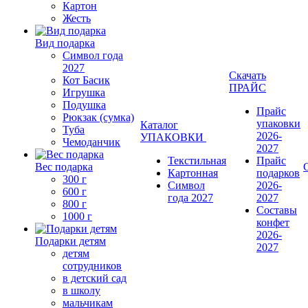
Картон
Жесть
Вид подарка
Символ года
2027
Скачать
Кот Басик
ПРАЙС
Игрушка
Подушка
Прайс
Рюкзак (сумка)
упаковки
Каталог
Туба
2026-
УПАКОВКИ
Чемоданчик
2027
Текстильная
Прайс
Вес подарка
Картонная
подарков
300 г
Символ
2026-
600 г
года 2027
2027
800 г
Составы
1000 г
конфет
2026-
Подарки детям
2027
детям
сотрудников
в детский сад
в школу
мальчикам