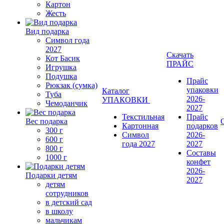
Картон
Жесть
Вид подарка
Символ года
2027
Скачать
Кот Басик
ПРАЙС
Игрушка
Подушка
Прайс
Рюкзак (сумка)
упаковки
Каталог
Туба
2026-
УПАКОВКИ
Чемоданчик
2027
Текстильная
Прайс
Вес подарка
Картонная
подарков
300 г
Символ
2026-
600 г
года 2027
2027
800 г
Составы
1000 г
конфет
2026-
Подарки детям
2027
детям
сотрудников
в детский сад
в школу
мальчикам