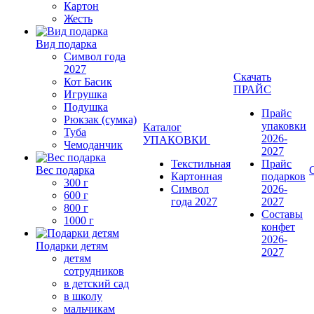
Картон
Жесть
Вид подарка
Символ года
2027
Скачать
Кот Басик
ПРАЙС
Игрушка
Подушка
Прайс
Рюкзак (сумка)
упаковки
Каталог
Туба
2026-
УПАКОВКИ
Чемоданчик
2027
Текстильная
Прайс
Вес подарка
Картонная
подарков
300 г
Символ
2026-
600 г
года 2027
2027
800 г
Составы
1000 г
конфет
2026-
Подарки детям
2027
детям
сотрудников
в детский сад
в школу
мальчикам