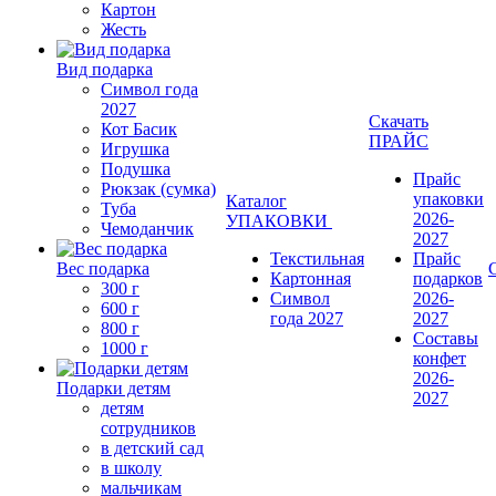
Картон
Жесть
Вид подарка
Символ года
2027
Скачать
Кот Басик
ПРАЙС
Игрушка
Подушка
Прайс
Рюкзак (сумка)
упаковки
Каталог
Туба
2026-
УПАКОВКИ
Чемоданчик
2027
Текстильная
Прайс
Вес подарка
Картонная
подарков
300 г
Символ
2026-
600 г
года 2027
2027
800 г
Составы
1000 г
конфет
2026-
Подарки детям
2027
детям
сотрудников
в детский сад
в школу
мальчикам