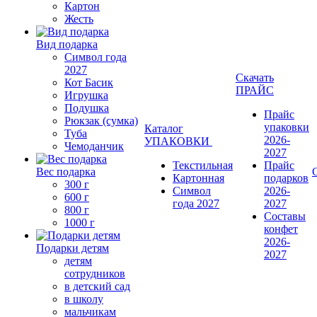
Картон
Жесть
Вид подарка
Символ года
2027
Скачать
Кот Басик
ПРАЙС
Игрушка
Подушка
Прайс
Рюкзак (сумка)
упаковки
Каталог
Туба
2026-
УПАКОВКИ
Чемоданчик
2027
Текстильная
Прайс
Вес подарка
Картонная
подарков
300 г
Символ
2026-
600 г
года 2027
2027
800 г
Составы
1000 г
конфет
2026-
Подарки детям
2027
детям
сотрудников
в детский сад
в школу
мальчикам