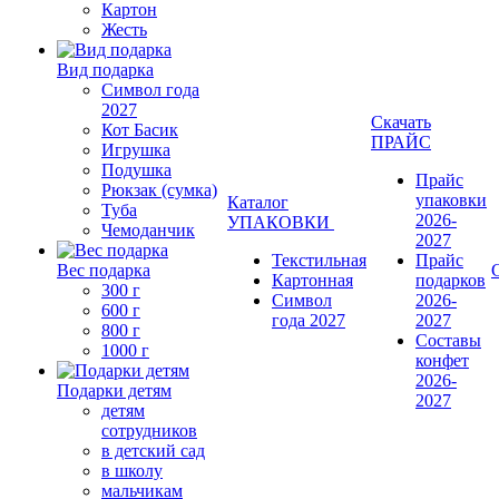
Картон
Жесть
Вид подарка
Символ года
2027
Скачать
Кот Басик
ПРАЙС
Игрушка
Подушка
Прайс
Рюкзак (сумка)
упаковки
Каталог
Туба
2026-
УПАКОВКИ
Чемоданчик
2027
Текстильная
Прайс
Вес подарка
Картонная
подарков
300 г
Символ
2026-
600 г
года 2027
2027
800 г
Составы
1000 г
конфет
2026-
Подарки детям
2027
детям
сотрудников
в детский сад
в школу
мальчикам