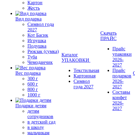
Картон
Жесть
Вид подарка
Символ года
2027
Скачать
Кот Басик
ПРАЙС
Игрушка
Подушка
Прайс
Рюкзак (сумка)
упаковки
Каталог
Туба
2026-
УПАКОВКИ
Чемоданчик
2027
Текстильная
Прайс
Вес подарка
Картонная
подарков
300 г
Символ
2026-
600 г
года 2027
2027
800 г
Составы
1000 г
конфет
2026-
Подарки детям
2027
детям
сотрудников
в детский сад
в школу
мальчикам