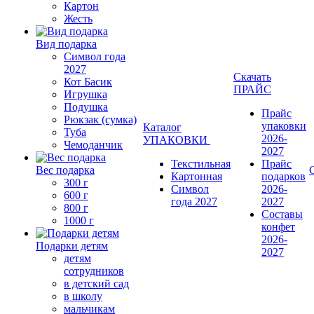
Картон
Жесть
Вид подарка
Символ года
2027
Скачать
Кот Басик
ПРАЙС
Игрушка
Подушка
Прайс
Рюкзак (сумка)
упаковки
Каталог
Туба
2026-
УПАКОВКИ
Чемоданчик
2027
Текстильная
Прайс
Вес подарка
Картонная
подарков
300 г
Символ
2026-
600 г
года 2027
2027
800 г
Составы
1000 г
конфет
2026-
Подарки детям
2027
детям
сотрудников
в детский сад
в школу
мальчикам