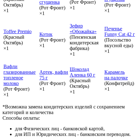
сгущенка
(Рот Фронт)
Октябрь)
(Рот Фронт)
(Рот Фронт)
×1
×1
×1
×1
Зефир
Печенье
Toffee Premio
«Обожайка»
Котик
Funny Cat 42 г
(Красный
(Пензенская
(Рот Фронт)
(Посольство
Октябрь)
кондитерская
×1
вкусной еды)
×1
фабрика)
×1
×1
Вафли
Шоколад
глазированные
Артек, вафли
Карамель
Аленка 60 г
топленое
75 г
на палочке
(Красный
молоко
(Рот Фронт)
(Конфитрейд)
Октябрь)
(Рот Фронт)
×1
×1
×1
×1
*Возможна замена кондитерских изделий с сохранением
категорий и количества
Способы оплаты:
для Физических лиц - банковской картой,
для ИП и Юридических лиц - банковским переводом.