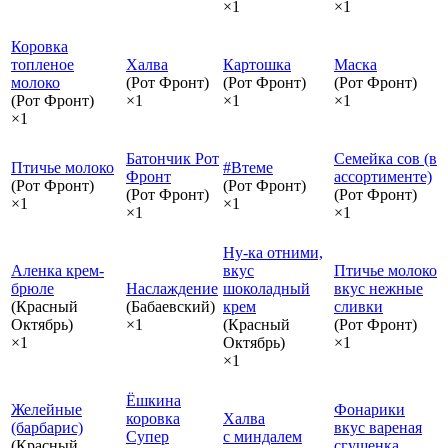
×1
×1
Коровка
топленое
Халва
Картошка
Маска
молоко
(Рот Фронт)
(Рот Фронт)
(Рот Фронт)
(Рот Фронт)
×1
×1
×1
×1
Батончик Рот
Семейка сов (в
Птичье молоко
#Втеме
Фронт
ассортименте)
(Рот Фронт)
(Рот Фронт)
(Рот Фронт)
(Рот Фронт)
×1
×1
×1
×1
Ну-ка отними,
Аленка крем-
вкус
Птичье молоко
брюле
Наслаждение
шоколадный
вкус нежные
(Красный
(Бабаевский)
крем
сливки
Октябрь)
×1
(Красный
(Рот Фронт)
×1
Октябрь)
×1
×1
Ёшкина
Желейные
Фонарики
коровка
Халва
(барбарис)
вкус вареная
Супер
с миндалем
(Красный
сгущенка