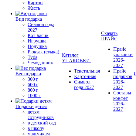
Картон
Жесть
Вид подарка
Символ года
2027
Скачать
Кот Басик
ПРАЙС
Игрушка
Подушка
Прайс
Рюкзак (сумка)
упаковки
Каталог
Туба
2026-
УПАКОВКИ
Чемоданчик
2027
Текстильная
Прайс
Вес подарка
Картонная
подарков
300 г
Символ
2026-
600 г
года 2027
2027
800 г
Составы
1000 г
конфет
2026-
Подарки детям
2027
детям
сотрудников
в детский сад
в школу
мальчикам