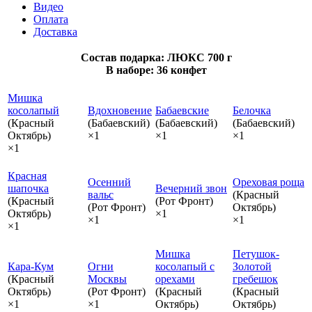
Видео
Оплата
Доставка
Состав подарка: ЛЮКС 700 г
В наборе: 36 конфет
Мишка
косолапый
Вдохновение
Бабаевские
Белочка
(Красный
(Бабаевский)
(Бабаевский)
(Бабаевский)
Октябрь)
×1
×1
×1
×1
Красная
Осенний
Ореховая роща
шапочка
Вечерний звон
вальс
(Красный
(Красный
(Рот Фронт)
(Рот Фронт)
Октябрь)
Октябрь)
×1
×1
×1
×1
Мишка
Петушок-
Кара-Кум
Огни
косолапый с
Золотой
(Красный
Москвы
орехами
гребешок
Октябрь)
(Рот Фронт)
(Красный
(Красный
×1
×1
Октябрь)
Октябрь)