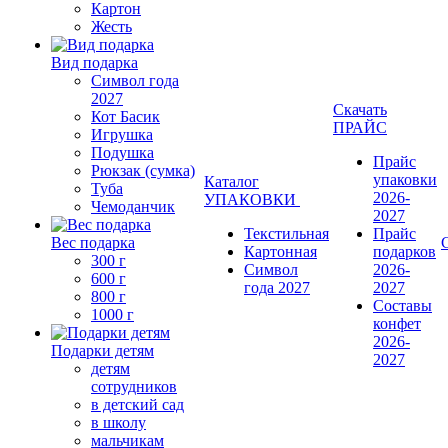
Картон
Жесть
Вид подарка
Символ года
2027
Скачать
Кот Басик
ПРАЙС
Игрушка
Подушка
Прайс
Рюкзак (сумка)
упаковки
Каталог
Туба
2026-
УПАКОВКИ
Чемоданчик
2027
Текстильная
Прайс
Вес подарка
Картонная
подарков
300 г
Символ
2026-
600 г
года 2027
2027
800 г
Составы
1000 г
конфет
2026-
Подарки детям
2027
детям
сотрудников
в детский сад
в школу
мальчикам