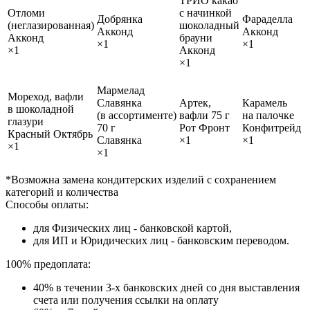
ТРИО какао
Отломи
с начинкой
Добрянка
Фараделла
(неглазированная)
шоколадный
Акконд
Акконд
Акконд
брауни
×1
×1
×1
Акконд
×1
Мармелад
Мореход, вафли
Славянка
Артек,
Карамель
в шоколадной
(в ассортименте)
вафли 75 г
на палочке
глазури
70 г
Рот Фронт
Конфитрейд
Красный Октябрь
Славянка
×1
×1
×1
×1
*Возможна замена кондитерских изделий с сохранением
категорий и количества
Способы оплаты:
для Физических лиц - банковской картой,
для ИП и Юридических лиц - банковским переводом.
100% предоплата:
40% в течении 3-х банковских дней со дня выставления
счета или получения ссылки на оплату