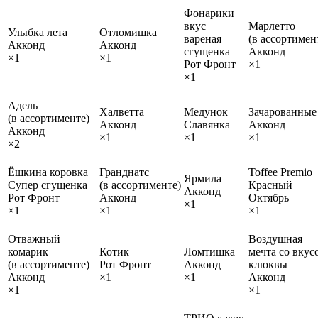
Фонарики
вкус
Марлетто
Улыбка лета
Отломишка
вареная
(в ассортимен
Акконд
Акконд
сгущенка
Акконд
×1
×1
Рот Фронт
×1
×1
Адель
Халветта
Медунок
Зачарованные
(в ассортименте)
Акконд
Славянка
Акконд
Акконд
×1
×1
×1
×2
Ёшкина коровка
Гранднатс
Toffee Premio
Ярмила
Супер сгущенка
(в ассортименте)
Красный
Акконд
Рот Фронт
Акконд
Октябрь
×1
×1
×1
×1
Отважный
Воздушная
комарик
Котик
Ломтишка
мечта со вкус
(в ассортименте)
Рот Фронт
Акконд
клюквы
Акконд
×1
×1
Акконд
×1
×1