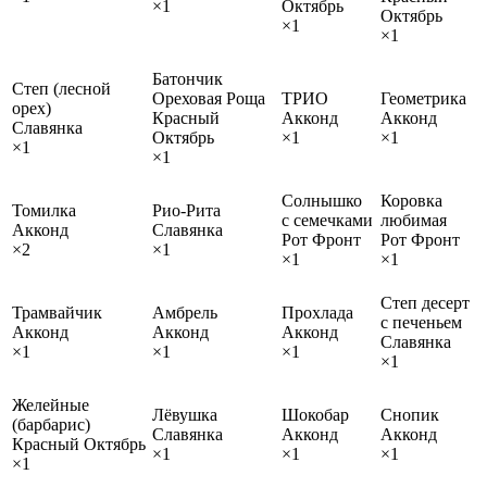
×1
Октябрь
Октябрь
×1
×1
Батончик
Степ (лесной
Ореховая Роща
ТРИО
Геометрика
орех)
Красный
Акконд
Акконд
Славянка
Октябрь
×1
×1
×1
×1
Солнышко
Коровка
Томилка
Рио-Рита
с семечками
любимая
Акконд
Славянка
Рот Фронт
Рот Фронт
×2
×1
×1
×1
Степ десерт
Трамвайчик
Амбрель
Прохлада
с печеньем
Акконд
Акконд
Акконд
Славянка
×1
×1
×1
×1
Желейные
Лёвушка
Шокобар
Снопик
(барбарис)
Славянка
Акконд
Акконд
Красный Октябрь
×1
×1
×1
×1