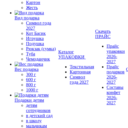
Картон
Жесть
Вид подарка
Символ года
2027
Скачать
Кот Басик
ПРАЙС
Игрушка
Подушка
Прайс
Рюкзак (сумка)
упаковки
Каталог
Туба
2026-
УПАКОВКИ
Чемоданчик
2027
Текстильная
Прайс
Вес подарка
Картонная
подарков
300 г
Символ
2026-
600 г
года 2027
2027
800 г
Составы
1000 г
конфет
2026-
Подарки детям
2027
детям
сотрудников
в детский сад
в школу
мальчикам