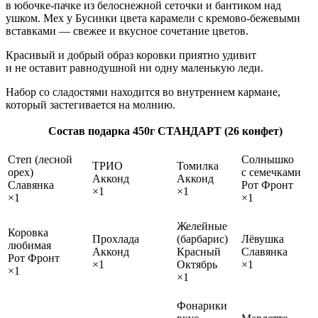
в юбочке‑пачке из белоснежной сеточки и бантиком над
ушком. Мех у Бусинки цвета карамели с кремово‑бежевыми
вставками — свежее и вкусное сочетание цветов.
Красивый и добрый образ коровки приятно удивит
и не оставит равнодушной ни одну маленькую леди.
Набор со сладостями находится во внутреннем кармане,
который застегивается на молнию.
Состав подарка 450г СТАНДАРТ (26 конфет)
Степ (лесной
Солнышко
ТРИО
Томилка
орех)
с семечками
Акконд
Акконд
Славянка
Рот Фронт
×1
×1
×1
×1
Желейные
Коровка
Прохлада
(барбарис)
Лёвушка
любимая
Акконд
Красный
Славянка
Рот Фронт
×1
Октябрь
×1
×1
×1
Фонарики