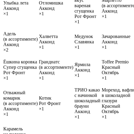
вкус
Марлетто
Улыбка лета
Отломишка
вареная
(в ассортименте
Акконд
Акконд
сгущенка
Акконд
×1
×1
Рот Фронт
×1
×1
Адель
Халветта
Медунок
Зачарованные
(в ассортименте)
Акконд
Славянка
Акконд
Акконд
×1
×1
×1
×2
Ёшкина коровка
Гранднатс
Toffee Premio
Ярмила
Супер сгущенка
(в ассортименте)
Красный
Акконд
Рот Фронт
Акконд
Октябрь
×1
×1
×1
×1
ТРИО какао
Мореход, вафл
Отважный
с начинкой
в шоколадной
комарик
Котик
шоколадный
глазури
(в ассортименте)
Рот Фронт
брауни
Красный
Акконд
×1
Акконд
Октябрь
×1
×1
×1
Карамель