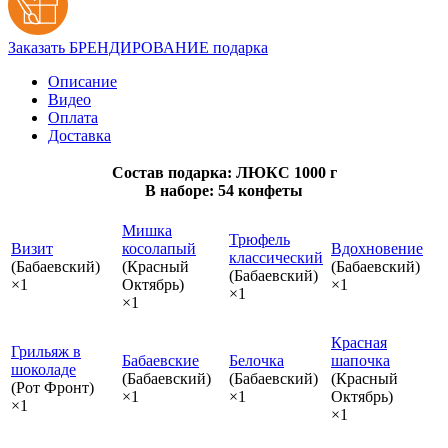
Заказать БРЕНДИРОВАНИЕ подарка
Описание
Видео
Оплата
Доставка
Состав подарка: ЛЮКС 1000 г
В наборе: 54 конфеты
Мишка
Трюфель
Визит
косолапый
Вдохновение
классический
(Бабаевский)
(Красный
(Бабаевский)
(Бабаевский)
×1
Октябрь)
×1
×1
×1
Красная
Грильяж в
Бабаевские
Белочка
шапочка
шоколаде
(Бабаевский)
(Бабаевский)
(Красный
(Рот Фронт)
×1
×1
Октябрь)
×1
×1