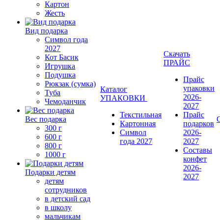
Картон
Жесть
Вид подарка
Символ года
2027
Скачать
Кот Басик
ПРАЙС
Игрушка
Подушка
Прайс
Рюкзак (сумка)
упаковки
Каталог
Туба
2026-
УПАКОВКИ
Чемоданчик
2027
Текстильная
Прайс
Вес подарка
Картонная
подарков
300 г
Символ
2026-
600 г
года 2027
2027
800 г
Составы
1000 г
конфет
2026-
Подарки детям
2027
детям
сотрудников
в детский сад
в школу
мальчикам