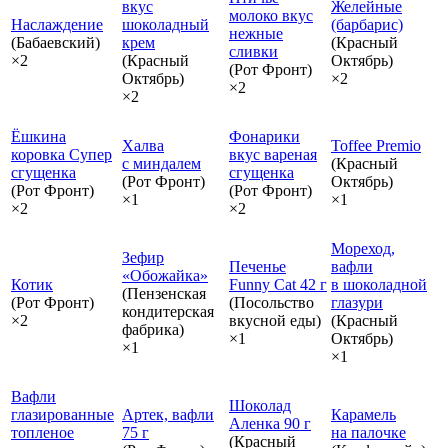
вкус
Желейные
молоко вкус
Наслаждение
шоколадный
(барбарис)
нежные
(Бабаевский)
крем
(Красный
сливки
×2
(Красный
Октябрь)
(Рот Фронт)
Октябрь)
×2
×2
×2
Ёшкина
Фонарики
Халва
Toffee Premio
коровка Супер
вкус вареная
с миндалем
(Красный
сгущенка
сгущенка
(Рот Фронт)
Октябрь)
(Рот Фронт)
(Рот Фронт)
×1
×1
×2
×2
Мореход,
Зефир
Печенье
вафли
«Обожайка»
Котик
Funny Cat 42 г
в шоколадной
(Пензенская
(Рот Фронт)
(Посольство
глазури
кондитерская
×2
вкусной еды)
(Красный
фабрика)
×1
Октябрь)
×1
×1
Вафли
Шоколад
глазированные
Артек, вафли
Карамель
Аленка 90 г
топленое
75 г
на палочке
(Красный