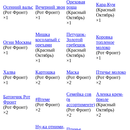
Ореховая
Кара-Кум
Осенний вальс
Вечерний звон
роща
(Красный
(Рот Фронт)
(Рот Фронт)
(Красный
Октябрь)
×1
×1
Октябрь)
×1
×1
Мишка
Петушок-
Коровка
косолапый с
Золотой
Огни Москвы
топленое
орехами
гребешок
(Рот Фронт)
молоко
(Красный
(Красный
×1
(Рот Фронт)
Октябрь)
Октябрь)
×1
×1
×1
Халва
Картошка
Маска
Птичье молоко
(Рот Фронт)
(Рот Фронт)
(Рот Фронт)
(Рот Фронт)
×1
×2
×2
×2
Семейка сов
Аленка крем-
Батончик Рот
#Втеме
(в
брюле
Фронт
(Рот Фронт)
ассортименте)
(Красный
(Рот Фронт)
×2
(Рот Фронт)
Октябрь)
×2
×2
×2
Ну-ка отними,
Птичье