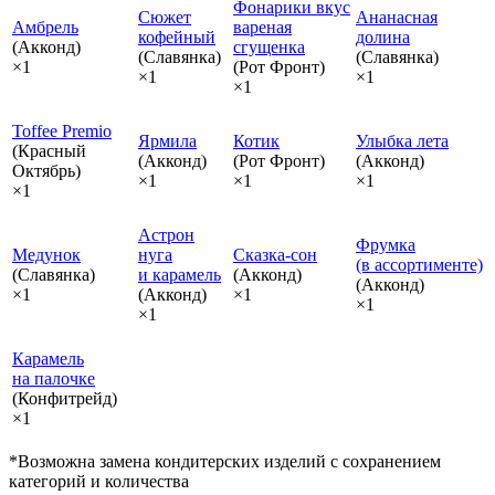
Фонарики вкус
Сюжет
Ананасная
Амбрель
вареная
кофейный
долина
(Акконд)
сгущенка
(Славянка)
(Славянка)
×1
(Рот Фронт)
×1
×1
×1
Toffee Premio
Ярмила
Котик
Улыбка лета
(Красный
(Акконд)
(Рот Фронт)
(Акконд)
Октябрь)
×1
×1
×1
×1
Астрон
Фрумка
Медунок
нуга
Сказка‑сон
(в ассортименте)
(Славянка)
и карамель
(Акконд)
(Акконд)
×1
(Акконд)
×1
×1
×1
Карамель
на палочке
(Конфитрейд)
×1
*Возможна замена кондитерских изделий с сохранением
категорий и количества