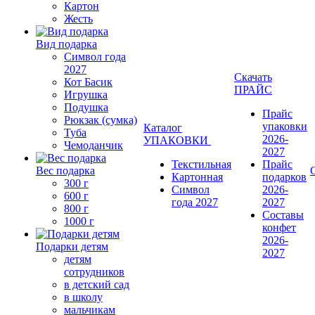
Картон
Жесть
Вид подарка
Символ года
2027
Скачать
Кот Басик
ПРАЙС
Игрушка
Подушка
Прайс
Рюкзак (сумка)
упаковки
Каталог
Туба
2026-
УПАКОВКИ
Чемоданчик
2027
Текстильная
Прайс
Вес подарка
Картонная
подарков
300 г
Символ
2026-
600 г
года 2027
2027
800 г
Составы
1000 г
конфет
2026-
Подарки детям
2027
детям
сотрудников
в детский сад
в школу
мальчикам