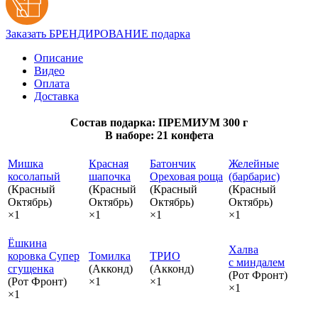
Заказать БРЕНДИРОВАНИЕ подарка
Описание
Видео
Оплата
Доставка
Состав подарка: ПРЕМИУМ 300 г
В наборе: 21 конфета
Мишка
Красная
Батончик
Желейные
косолапый
шапочка
Ореховая роща
(барбарис)
(Красный
(Красный
(Красный
(Красный
Октябрь)
Октябрь)
Октябрь)
Октябрь)
×1
×1
×1
×1
Ёшкина
Халва
коровка Супер
Томилка
ТРИО
с миндалем
сгущенка
(Акконд)
(Акконд)
(Рот Фронт)
(Рот Фронт)
×1
×1
×1
×1