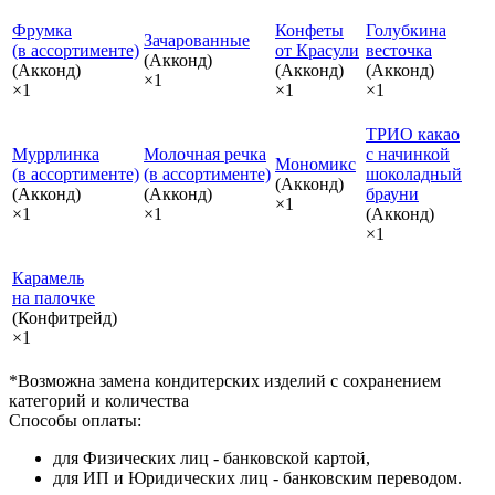
Фрумка
Конфеты
Голубкина
Зачарованные
(в ассортименте)
от Красули
весточка
(Акконд)
(Акконд)
(Акконд)
(Акконд)
×1
×1
×1
×1
ТРИО какао
Муррлинка
Молочная речка
с начинкой
Мономикс
(в ассортименте)
(в ассортименте)
шоколадный
(Акконд)
(Акконд)
(Акконд)
брауни
×1
×1
×1
(Акконд)
×1
Карамель
на палочке
(Конфитрейд)
×1
*Возможна замена кондитерских изделий с сохранением
категорий и количества
Способы оплаты:
для Физических лиц - банковской картой,
для ИП и Юридических лиц - банковским переводом.