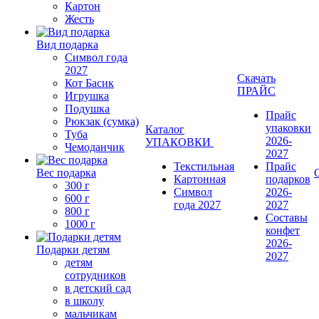
Картон
Жесть
Вид подарка
Символ года
2027
Скачать
Кот Басик
ПРАЙС
Игрушка
Подушка
Прайс
Рюкзак (сумка)
упаковки
Каталог
Туба
2026-
УПАКОВКИ
Чемоданчик
2027
Текстильная
Прайс
Вес подарка
Картонная
подарков
300 г
Символ
2026-
600 г
года 2027
2027
800 г
Составы
1000 г
конфет
2026-
Подарки детям
2027
детям
сотрудников
в детский сад
в школу
мальчикам