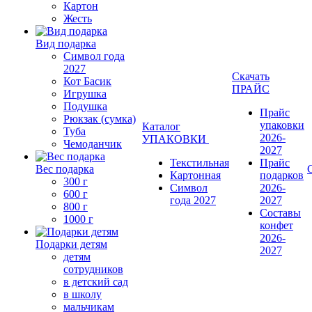
Картон
Жесть
Вид подарка
Символ года
2027
Скачать
Кот Басик
ПРАЙС
Игрушка
Подушка
Прайс
Рюкзак (сумка)
упаковки
Каталог
Туба
2026-
УПАКОВКИ
Чемоданчик
2027
Текстильная
Прайс
Вес подарка
Картонная
подарков
300 г
Символ
2026-
600 г
года 2027
2027
800 г
Составы
1000 г
конфет
2026-
Подарки детям
2027
детям
сотрудников
в детский сад
в школу
мальчикам