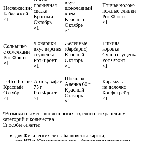
вкус
пряничная
Птичье молоко
Наслаждение
шоколадный
сказка
нежные сливки
Бабаевский
крем
Красный
Рот Фронт
×1
Красный
Октябрь
×1
Октябрь
×1
×1
Фонарики
Желейные
Ёшкина
Солнышко
вкус вареная
(барбарис)
коровка
с семечками
сгущенка
Красный
Супер сгущенка
Рот Фронт
Рот Фронт
Октябрь
Рот Фронт
×1
×1
×1
×1
Шоколад
Toffee Premio
Артек, вафли
Карамель
Аленка 60 г
Красный
75 г
на палочке
Красный
Октябрь
Рот Фронт
Конфитрейд
Октябрь
×1
×1
×1
×1
*Возможна замена кондитерских изделий с сохранением
категорий и количества
Способы оплаты:
для Физических лиц - банковской картой,