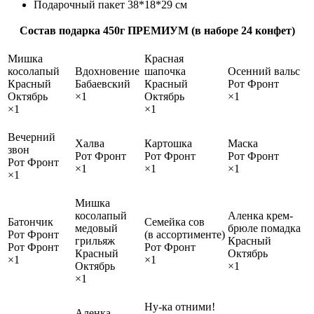
Подарочный пакет 38*18*29 см
Состав подарка 450г ПРЕМИУМ (в наборе 24 конфет)
Мишка
Красная
косолапый
Вдохновение
шапочка
Осенний вальс
Красный
Бабаевский
Красный
Рот Фронт
Октябрь
×1
Октябрь
×1
×1
×1
Вечерний
Халва
Картошка
Маска
звон
Рот Фронт
Рот Фронт
Рот Фронт
Рот Фронт
×1
×1
×1
×1
Мишка
косолапый
Аленка крем-
Батончик
Семейка сов
медовый
брюле помадка
Рот Фронт
(в ассортименте)
грильяж
Красный
Рот Фронт
Рот Фронт
Красный
Октябрь
×1
×1
Октябрь
×1
×1
Ну-ка отними!
Аленка