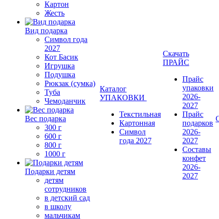
Картон
Жесть
Вид подарка
Символ года
2027
Скачать
Кот Басик
ПРАЙС
Игрушка
Подушка
Прайс
Рюкзак (сумка)
упаковки
Каталог
Туба
2026-
УПАКОВКИ
Чемоданчик
2027
Текстильная
Прайс
Вес подарка
Картонная
подарков
300 г
Символ
2026-
600 г
года 2027
2027
800 г
Составы
1000 г
конфет
2026-
Подарки детям
2027
детям
сотрудников
в детский сад
в школу
мальчикам