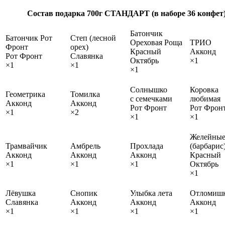
Состав подарка 700г СТАНДАРТ (в наборе 36 конфет
Батончик
Батончик Рот
Степ (лесной
Ореховая Роща
ТРИО
Фронт
орех)
Красный
Акконд
Рот Фронт
Славянка
Октябрь
×1
×1
×1
×1
Солнышко
Коровка
Геометрика
Томилка
с семечками
любимая
Акконд
Акконд
Рот Фронт
Рот Фрон
×1
×2
×1
×1
Желейны
Трамвайчик
Амбрель
Прохлада
(барбарис
Акконд
Акконд
Акконд
Красный
×1
×1
×1
Октябрь
×1
Лёвушка
Снопик
Улыбка лета
Отломиш
Славянка
Акконд
Акконд
Акконд
×1
×1
×1
×1