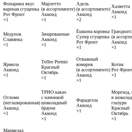
Фонарики вкус
Марлетто
Адель
Халветта
вареная сгущенка
(в ассортименте)
(в ассортименте)
Акконд
Рот Фронт
Акконд
Акконд
×1
×1
×1
×2
Ёшкина коровка
Гранднатс
Медунок
Зачарованные
Супер сгущенка
(в ассорт
Славянка
Акконд
Рот Фронт
Акконд
×1
×1
×1
×1
Отважный
Toffee Premio
Ярмила
комарик
Котик
Красный
Акконд
(в ассортименте)
Рот Фрон
Октябрь
×1
Акконд
×1
×1
×1
ТРИО какао
Мореход,
Отломи
с начинкой
в шокола
Фараделла
(неглазированная)
шоколадный
глазури
Акконд
Акконд
брауни
Красный
×1
×1
Акконд
Октябрь
×1
×1
Мармелад