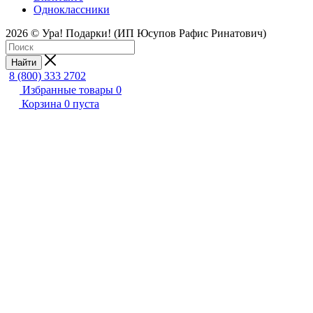
Одноклассники
2026 © Ура! Подарки! (ИП Юсупов Рафис Ринатович)
Найти
8 (800) 333 2702
Избранные товары
0
Корзина
0
пуста