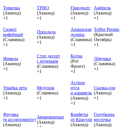
Томилка
ТРИО
Гранднатс
Амбрель
(Акконд)
(Акконд)
(Акконд)
(Акконд)
×1
×1
×1
×1
Сюжет
Ананасная
Toffee Premio
Прохлада
кофейный
долина
(Красный
(Акконд)
(Славянка)
(Славянка)
Октябрь)
×1
×1
×1
×1
Степ десерт
Котик
Ярмила
Лёвушка
с печеньем
(Рот
(Акконд)
(Славянка)
(Славянка)
Фронт)
×1
×1
×1
×1
Астрон
Улыбка лета
Медунок
нуга
Сказка‑сон
(Акконд)
(Славянка)
и карамель
(Акконд)
×1
×1
(Акконд)
×1
×1
Фрумка
Конфеты
Голубкина
Зачарованные
(в ассортименте)
от Красули
весточка
(Акконд)
(Акконд)
(Акконд)
(Акконд)