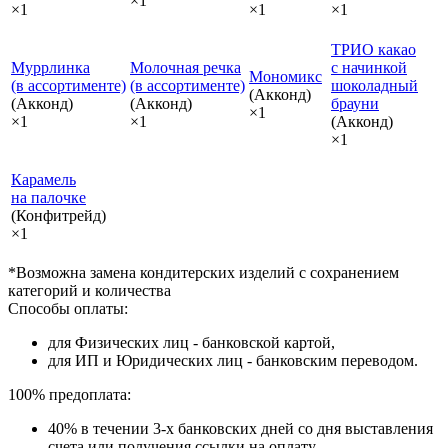
×1
×1
×1
×1
ТРИО какао
Муррлинка
Молочная речка
с начинкой
Мономикс
(в ассортименте)
(в ассортименте)
шоколадный
(Акконд)
(Акконд)
(Акконд)
брауни
×1
×1
×1
(Акконд)
×1
Карамель
на палочке
(Конфитрейд)
×1
*Возможна замена кондитерских изделий с сохранением
категорий и количества
Способы оплаты:
для Физических лиц - банковской картой,
для ИП и Юридических лиц - банковским переводом.
100% предоплата:
40% в течении 3-х банковских дней со дня выставления
счета или получения ссылки на оплату