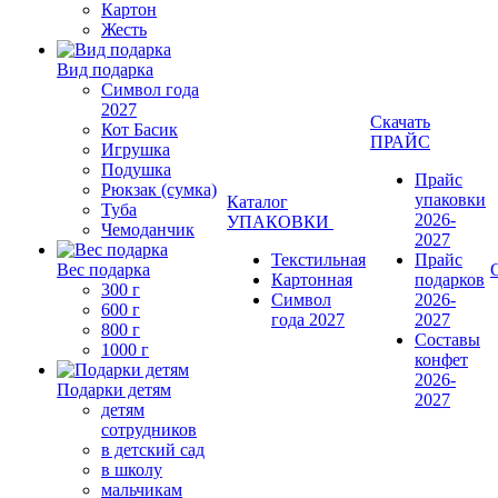
Картон
Жесть
Вид подарка
Символ года
2027
Скачать
Кот Басик
ПРАЙС
Игрушка
Подушка
Прайс
Рюкзак (сумка)
упаковки
Каталог
Туба
2026-
УПАКОВКИ
Чемоданчик
2027
Текстильная
Прайс
Вес подарка
Картонная
подарков
300 г
Символ
2026-
600 г
года 2027
2027
800 г
Составы
1000 г
конфет
2026-
Подарки детям
2027
детям
сотрудников
в детский сад
в школу
мальчикам