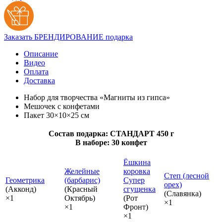
Заказать БРЕНДИРОВАНИЕ подарка
Описание
Видео
Оплата
Доставка
Набор для творчества «Магниты из гипса»
Мешочек с конфетами
Пакет 30×10×25 см
Состав подарка: СТАНДАРТ 450 г
В наборе: 30 конфет
Ёшкина
Желейные
коровка
Степ (лесной
Геометрика
(барбарис)
Супер
орех)
(Акконд)
(Красный
сгущенка
(Славянка)
×1
Октябрь)
(Рот
×1
×1
Фронт)
×1