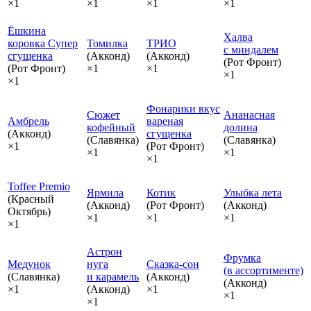
×1
×1
×1
×1
Ёшкина
Халва
коровка Супер
Томилка
ТРИО
с миндалем
сгущенка
(Акконд)
(Акконд)
(Рот Фронт)
(Рот Фронт)
×1
×1
×1
×1
Фонарики вкус
Сюжет
Ананасная
Амбрель
вареная
кофейный
долина
(Акконд)
сгущенка
(Славянка)
(Славянка)
×1
(Рот Фронт)
×1
×1
×1
Toffee Premio
Ярмила
Котик
Улыбка лета
(Красный
(Акконд)
(Рот Фронт)
(Акконд)
Октябрь)
×1
×1
×1
×1
Астрон
Фрумка
Медунок
нуга
Сказка‑сон
(в ассортименте)
(Славянка)
и карамель
(Акконд)
(Акконд)
×1
(Акконд)
×1
×1
×1