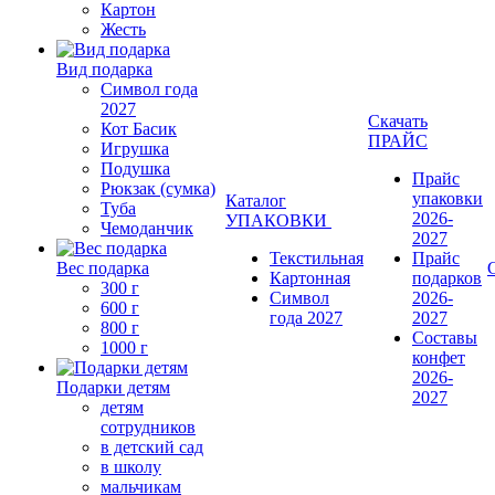
Картон
Жесть
Вид подарка
Символ года
2027
Скачать
Кот Басик
ПРАЙС
Игрушка
Подушка
Прайс
Рюкзак (сумка)
упаковки
Каталог
Туба
2026-
УПАКОВКИ
Чемоданчик
2027
Текстильная
Прайс
Вес подарка
Картонная
подарков
300 г
Символ
2026-
600 г
года 2027
2027
800 г
Составы
1000 г
конфет
2026-
Подарки детям
2027
детям
сотрудников
в детский сад
в школу
мальчикам