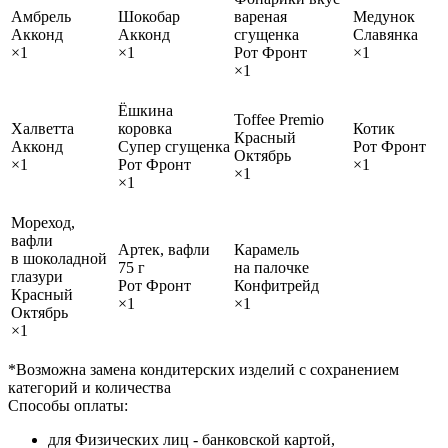
Амбрель
Шокобар
вареная
Медунок
Акконд
Акконд
сгущенка
Славянка
×1
×1
Рот Фронт
×1
×1
Ёшкина
Toffee Premio
Халветта
коровка
Котик
Красный
Акконд
Супер сгущенка
Рот Фронт
Октябрь
×1
Рот Фронт
×1
×1
×1
Мореход,
вафли
Артек, вафли
Карамель
в шоколадной
75 г
на палочке
глазури
Рот Фронт
Конфитрейд
Красный
×1
×1
Октябрь
×1
*Возможна замена кондитерских изделий с сохранением
категорий и количества
Способы оплаты:
для Физических лиц - банковской картой,