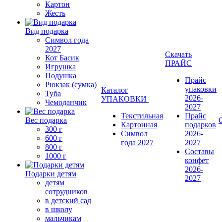
Картон
Жесть
Вид подарка
Символ года
2027
Скачать
Кот Басик
ПРАЙС
Игрушка
Подушка
Прайс
Рюкзак (сумка)
упаковки
Каталог
Туба
2026-
УПАКОВКИ
Чемоданчик
2027
Текстильная
Прайс
Вес подарка
Картонная
подарков
300 г
Символ
2026-
600 г
года 2027
2027
800 г
Составы
1000 г
конфет
2026-
Подарки детям
2027
детям
сотрудников
в детский сад
в школу
мальчикам