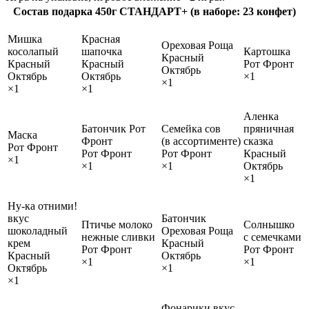
Состав подарка 450г СТАНДАРТ+ (в наборе: 23 конфет)
Мишка
Красная
Ореховая Роща
косолапый
шапочка
Картошка
Красный
Красный
Красный
Рот Фронт
Октябрь
Октябрь
Октябрь
×1
×1
×1
×1
Аленка
Батончик Рот
Семейка сов
пряничная
Маска
Фронт
(в ассортименте)
сказка
Рот Фронт
Рот Фронт
Рот Фронт
Красный
×1
×1
×1
Октябрь
×1
Ну-ка отними!
вкус
Батончик
Птичье молоко
Солнышко
шоколадный
Ореховая Роща
нежные сливки
с семечками
крем
Красный
Рот Фронт
Рот Фронт
Красный
Октябрь
×1
×1
Октябрь
×1
×1
Фонарики вкус