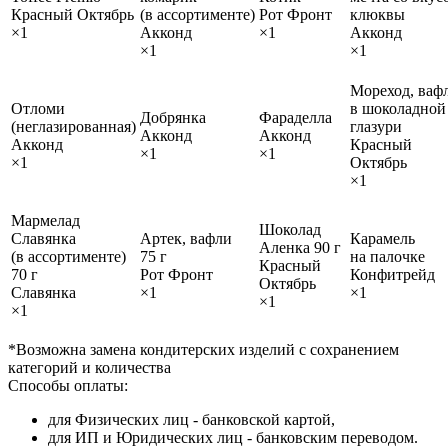
Красный Октябрь
(в ассортименте)
Рот Фронт
клюквы
×1
Акконд
×1
Акконд
×1
×1
Мореход, ваф
Отломи
в шоколадной
Добрянка
Фараделла
(неглазированная)
глазури
Акконд
Акконд
Акконд
Красный
×1
×1
×1
Октябрь
×1
Мармелад
Шоколад
Славянка
Артек, вафли
Карамель
Аленка 90 г
(в ассортименте)
75 г
на палочке
Красный
70 г
Рот Фронт
Конфитрейд
Октябрь
Славянка
×1
×1
×1
×1
*Возможна замена кондитерских изделий с сохранением
категорий и количества
Способы оплаты:
для Физических лиц - банковской картой,
для ИП и Юридических лиц - банковским переводом.