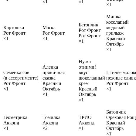
×1
×1
×1
Мишка
косолапый
Батончик
Картошка
Маска
медовый
Рот Фронт
Рот Фронт
Рот Фронт
грильяж
Рот Фронт
×1
×1
Красный
×1
Октябрь
×1
Ну-ка
Аленка
отними!
Семейка сов
пряничная
вкус
Птичье молок
(в ассортименте)
сказка
шоколадный
нежные слив
Рот Фронт
Красный
крем
Рот Фронт
×1
Октябрь
Красный
×1
×1
Октябрь
×1
Батончик
Геометрика
Томилка
ТРИО
Ореховая Рощ
Акконд
Акконд
Акконд
Красный
×1
×2
×1
Октябрь
×1