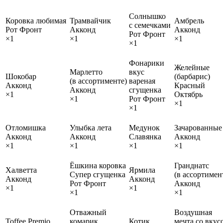
Солнышко
Коровка любимая
Трамвайчик
Амбрель
с семечками
Рот Фронт
Акконд
Акконд
Рот Фронт
×1
×1
×1
×1
Фонарики
Желейные
Марлетто
вкус
Шокобар
(барбарис)
(в ассортименте)
вареная
Акконд
Красный
Акконд
сгущенка
×1
Октябрь
×1
Рот Фронт
×1
×1
Отломишка
Улыбка лета
Медунок
Зачарованные
Акконд
Акконд
Славянка
Акконд
×1
×1
×1
×1
Ёшкина коровка
Гранднатс
Халветта
Ярмила
Супер сгущенка
(в ассортимен
Акконд
Акконд
Рот Фронт
Акконд
×1
×1
×1
×1
Отважный
Воздушная
Toffee Premio
комарик
Котик
мечта со вкус