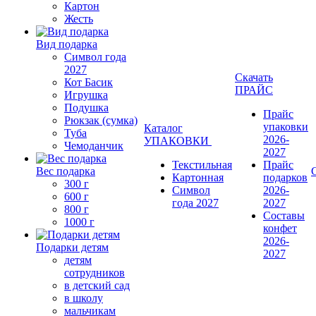
Картон
Жесть
Вид подарка
Символ года
2027
Скачать
Кот Басик
ПРАЙС
Игрушка
Подушка
Прайс
Рюкзак (сумка)
упаковки
Каталог
Туба
2026-
УПАКОВКИ
Чемоданчик
2027
Текстильная
Прайс
Вес подарка
Картонная
подарков
300 г
Символ
2026-
600 г
года 2027
2027
800 г
Составы
1000 г
конфет
2026-
Подарки детям
2027
детям
сотрудников
в детский сад
в школу
мальчикам