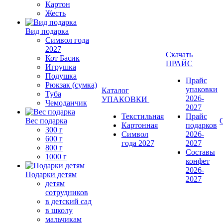
Картон
Жесть
Вид подарка
Символ года
2027
Скачать
Кот Басик
ПРАЙС
Игрушка
Подушка
Прайс
Рюкзак (сумка)
упаковки
Каталог
Туба
2026-
УПАКОВКИ
Чемоданчик
2027
Текстильная
Прайс
Вес подарка
Картонная
подарков
300 г
Символ
2026-
600 г
года 2027
2027
800 г
Составы
1000 г
конфет
2026-
Подарки детям
2027
детям
сотрудников
в детский сад
в школу
мальчикам