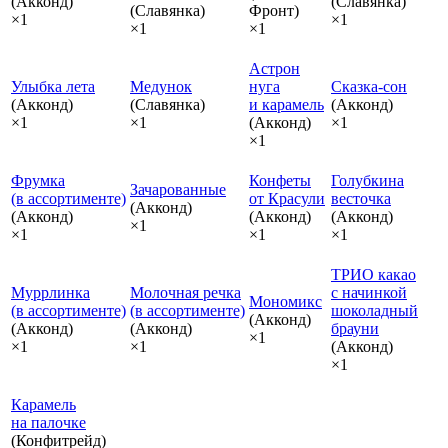
(Акконд)
(Славянка)
(Славянка)
Фронт)
×1
×1
×1
×1
Астрон
Улыбка лета
Медунок
нуга
Сказка‑сон
(Акконд)
(Славянка)
и карамель
(Акконд)
×1
×1
(Акконд)
×1
×1
Фрумка
Конфеты
Голубкина
Зачарованные
(в ассортименте)
от Красули
весточка
(Акконд)
(Акконд)
(Акконд)
(Акконд)
×1
×1
×1
×1
ТРИО какао
Муррлинка
Молочная речка
с начинкой
Мономикс
(в ассортименте)
(в ассортименте)
шоколадный
(Акконд)
(Акконд)
(Акконд)
брауни
×1
×1
×1
(Акконд)
×1
Карамель
на палочке
(Конфитрейд)