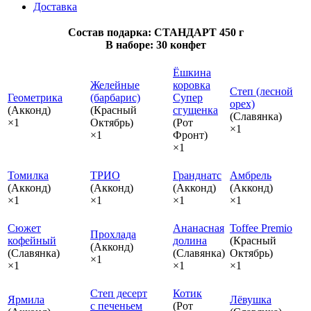
Доставка
Состав подарка: СТАНДАРТ 450 г
В наборе: 30 конфет
Ёшкина
Желейные
коровка
Степ (лесной
Геометрика
(барбарис)
Супер
орех)
(Акконд)
(Красный
сгущенка
(Славянка)
×1
Октябрь)
(Рот
×1
×1
Фронт)
×1
Томилка
ТРИО
Гранднатс
Амбрель
(Акконд)
(Акконд)
(Акконд)
(Акконд)
×1
×1
×1
×1
Сюжет
Ананасная
Toffee Premio
Прохлада
кофейный
долина
(Красный
(Акконд)
(Славянка)
(Славянка)
Октябрь)
×1
×1
×1
×1
Степ десерт
Котик
Ярмила
Лёвушка
с печеньем
(Рот