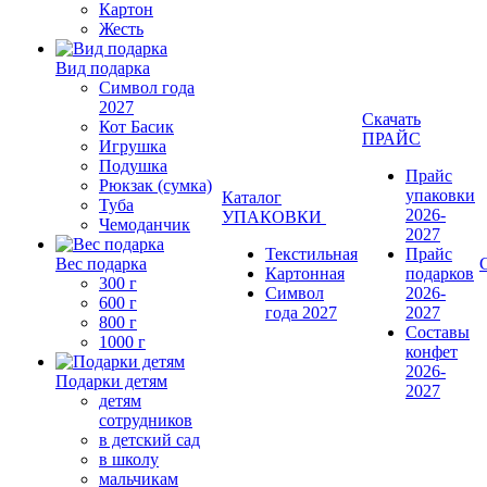
Картон
Жесть
Вид подарка
Символ года
2027
Скачать
Кот Басик
ПРАЙС
Игрушка
Подушка
Прайс
Рюкзак (сумка)
упаковки
Каталог
Туба
2026-
УПАКОВКИ
Чемоданчик
2027
Текстильная
Прайс
Вес подарка
Картонная
подарков
300 г
Символ
2026-
600 г
года 2027
2027
800 г
Составы
1000 г
конфет
2026-
Подарки детям
2027
детям
сотрудников
в детский сад
в школу
мальчикам