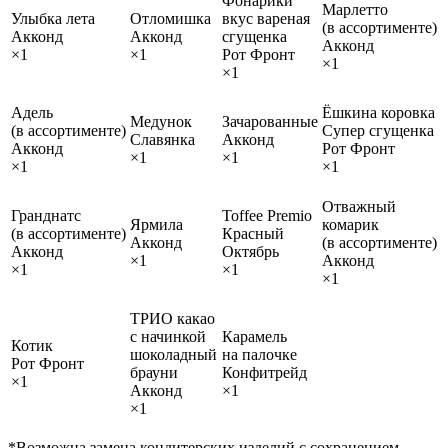
Фонарики
Марлетто
Улыбка лета
Отломишка
вкус вареная
(в ассортименте)
Акконд
Акконд
сгущенка
Акконд
×1
×1
Рот Фронт
×1
×1
Адель
Ёшкина коровка
Медунок
Зачарованные
(в ассортименте)
Супер сгущенка
Славянка
Акконд
Акконд
Рот Фронт
×1
×1
×1
×1
Отважный
Гранднатс
Toffee Premio
Ярмила
комарик
(в ассортименте)
Красный
Акконд
(в ассортименте)
Акконд
Октябрь
×1
Акконд
×1
×1
×1
ТРИО какао
с начинкой
Карамель
Котик
шоколадный
на палочке
Рот Фронт
брауни
Конфитрейд
×1
Акконд
×1
×1
*Возможна замена кондитерских изделий с сохранением