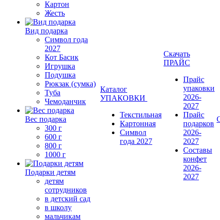
Картон
Жесть
Вид подарка
Символ года
2027
Скачать
Кот Басик
ПРАЙС
Игрушка
Подушка
Прайс
Рюкзак (сумка)
упаковки
Каталог
Туба
2026-
УПАКОВКИ
Чемоданчик
2027
Текстильная
Прайс
Вес подарка
Картонная
подарков
300 г
Символ
2026-
600 г
года 2027
2027
800 г
Составы
1000 г
конфет
2026-
Подарки детям
2027
детям
сотрудников
в детский сад
в школу
мальчикам