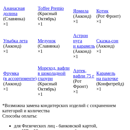
Ананасная
Toffee Premio
Ярмила
Котик
долина
(Красный
(Акконд)
(Рот Фронт)
(Славянка)
Октябрь)
×1
×1
×1
×1
Астрон
Улыбка лета
Медунок
нуга
Сказка‑сон
(Акконд)
(Славянка)
и карамель
(Акконд)
×1
×1
(Акконд)
×1
×1
Мореход, вафли
Артек,
Фрумка
в шоколадной
Карамель
вафли 75 г
(в ассортименте)
глазури
на палочке
(Рот
(Акконд)
(Красный
(Конфитрейд)
Фронт)
×1
Октябрь)
×1
×1
×1
*Возможна замена кондитерских изделий с сохранением
категорий и количества
Способы оплаты:
для Физических лиц - банковской картой,