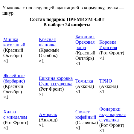
Упаковка с последующей адаптацией в кормушку, ручка —
шнур.
Состав подарка: ПРЕМИУМ 450 г
В наборе: 24 конфеты
Батончик
Мишка
Красная
Ореховая
Коровка
косолапый
шапочка
роща
Ирисная
(Красный
(Красный
(Красный
(Рот Фронт)
Октябрь)
Октябрь)
Октябрь)
×1
×1
×1
×1
Желейные
Ёшкина коровка
(барбарис)
Томилка
ТРИО
Супер сгущенка
(Красный
(Акконд)
(Акконд)
(Рот Фронт)
Октябрь)
×1
×1
×1
×1
Фонарики
Халва
Сюжет
Амбрель
вкус вареная
с миндалем
кофейный
(Акконд)
сгущенка
(Рот Фронт)
(Славянка)
×1
(Рот Фронт)
×1
×1
×1