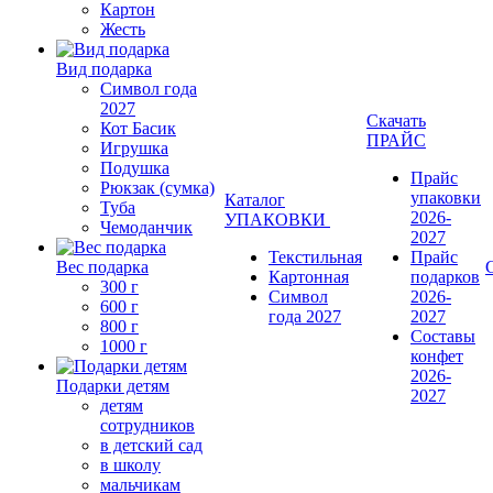
Картон
Жесть
Вид подарка
Символ года
2027
Скачать
Кот Басик
ПРАЙС
Игрушка
Подушка
Прайс
Рюкзак (сумка)
упаковки
Каталог
Туба
2026-
УПАКОВКИ
Чемоданчик
2027
Текстильная
Прайс
Вес подарка
Картонная
подарков
300 г
Символ
2026-
600 г
года 2027
2027
800 г
Составы
1000 г
конфет
2026-
Подарки детям
2027
детям
сотрудников
в детский сад
в школу
мальчикам