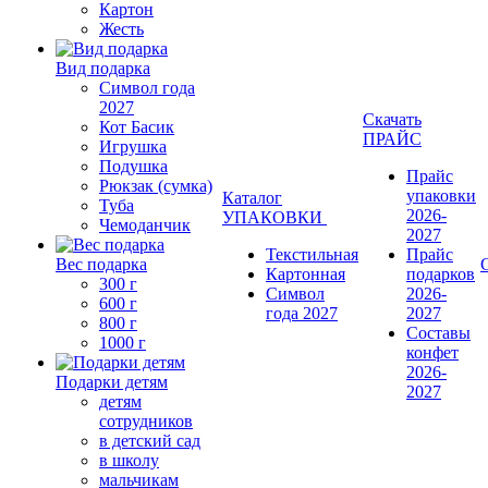
Картон
Жесть
Вид подарка
Символ года
2027
Скачать
Кот Басик
ПРАЙС
Игрушка
Подушка
Прайс
Рюкзак (сумка)
упаковки
Каталог
Туба
2026-
УПАКОВКИ
Чемоданчик
2027
Текстильная
Прайс
Вес подарка
Картонная
подарков
300 г
Символ
2026-
600 г
года 2027
2027
800 г
Составы
1000 г
конфет
2026-
Подарки детям
2027
детям
сотрудников
в детский сад
в школу
мальчикам